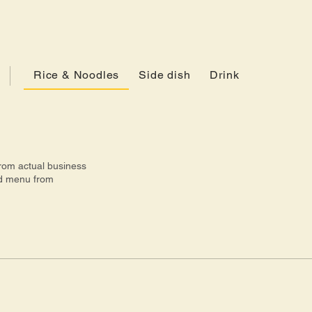
Rice & Noodles
Side dish
Drink
from actual business
d menu from